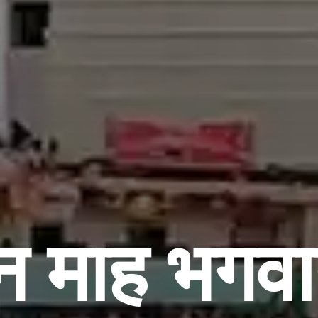
न माह भगव