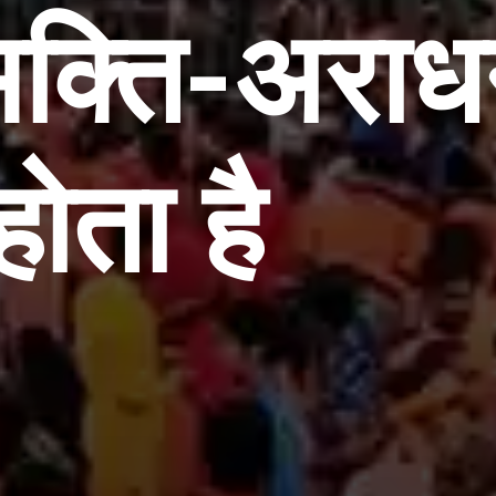
भक्ति-अराध
होता है