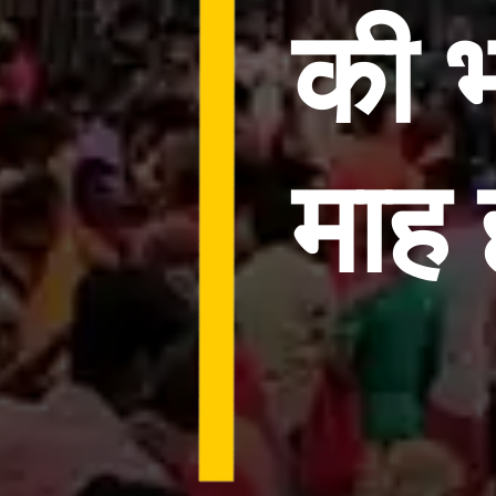
की 
माह 