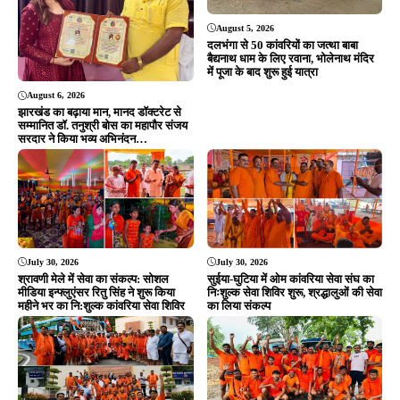
Editor & Publisher - Tripurari Goutam
24×7 News. Fast, Fair, Fearless
Site Links
About Us
|
Disclaimer
|
Contact us
|
Privacy Policy
DMCA
|
Rss Feed
|
Join Our Team
Follow Now