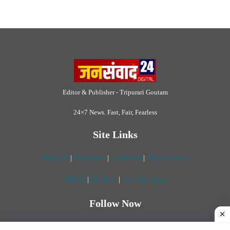
Editor & Publisher - Tripurari Goutam
24×7 News. Fast, Fair, Fearless
Site Links
About Us
|
Disclaimer
|
Contact us
|
Privacy Policy
DMCA
|
Rss Feed
|
Join Our Team
Follow Now