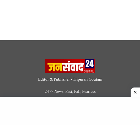
Editor & Publisher - Tripurari Goutam
24×7 News. Fast, Fair, Fearless
Site Links
About Us
|
Disclaimer
|
Contact us
|
Privacy Policy
DMCA
|
Rss Feed
|
Join Our Team