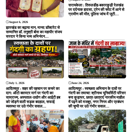
सरायकेला : तिरुलडीह-बकारकुड़ी रेलखंड
पर दर्दनाक हादसा, ट्रेन की चपेट में आने से
ग्रामीण की मौत, पुलिस जांच में जुटी…
August 6, 2026
झारखंड का बढ़ाया मान, मानद डॉक्टरेट से
सम्मानित डॉ. तनुश्री बोस का महापौर संजय
सरदार ने किया भव्य अभिनंदन…
July 1, 2026
June 24, 2026
आदित्यपुर : शहर की पहचान पर कचरे का
आदित्यपुर : स्वच्छता अभियान के दावों पर
दाग: ऑटो क्लस्टर मार्ग पर गंदगी का
गंदगी का तमाचा! श्रीनाथ यूनिवर्सिटी परिसर
साम्राज्य, अस्पताल-उद्योग और आईटी हब
बना कूड़ाघर, छात्र-छात्राएं नारकीय माहौल
को जोड़ने वाली सड़क बदहाल, सफाई
में पढ़ने को मजबूर, नगर निगम और प्रबंधन
व्यवस्था पर उठे गंभीर सवाल…
की चुप्पी पर उठे गंभीर सवाल…