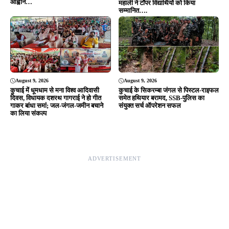
DMCA
|
Rss Feed
|
Join Our Team
Follow Now
© 2026 Jansamvad24.com All rights reserved