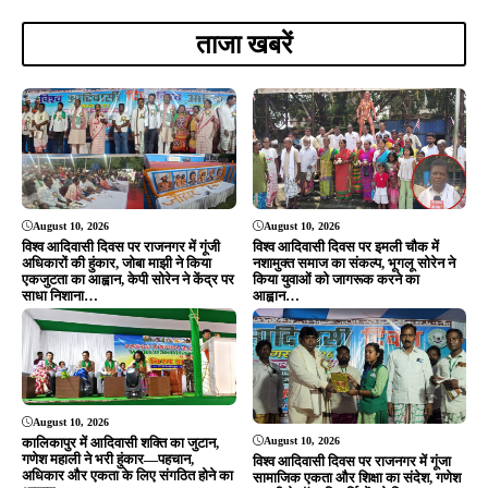
Editor & Publisher - Tripurari Goutam
24×7 News. Fast, Fair, Fearless
Site Links
About Us
|
Disclaimer
|
Contact us
|
Privacy Policy