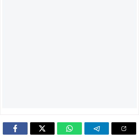
August 9, 2026
August 9, 2026
कुचाई में धूमधाम से मना विश्व आदिवासी
कुचाई के सिकरम्बा जंगल से पिस्टल-राइफल
दिवस, विधायक दशरथ गागराई ने हो गीत
समेत हथियार बरामद, SSB-पुलिस का
गाकर बांधा समां; जल-जंगल-जमीन बचाने
संयुक्त सर्च ऑपरेशन सफल
का लिया संकल्प
ADVERTISEMENT