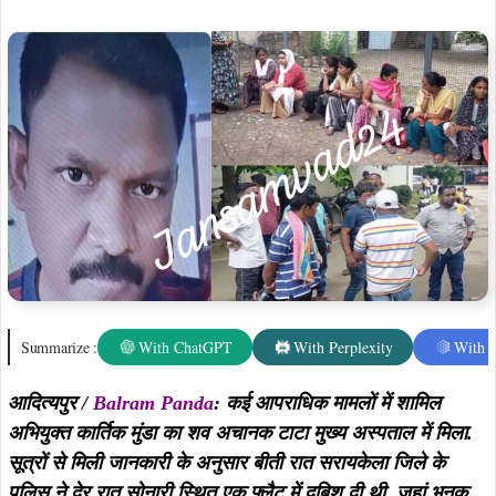
आदित्यपुर /
Balram Panda
: कई आपराधिक मामलों में शामिल
अभियुक्त कार्तिक मुंडा का शव अचानक टाटा मुख्य अस्पताल में मिला.
सूत्रों से मिली जानकारी के अनुसार बीती रात सरायकेला जिले के
पुलिस ने देर रात सोनारी स्थित एक फ्लैट में दबिश दी थी, जहां भनक
मिलते ही अपराध कर्मी कार्तिक मुंडा छत से छलांग लगा दिया, जिससे
कार्तिक मुंडा गंभीर रूप से घायल हो गया. वहीं, पुलिस घायल कार्तिक
मुंडा को आनन- फानन में टीएमएच अस्पताल ले गई जहां चिकित्सको ने
उसे मृत घोषित कर दिया. घटना की जानकारी मिलते ही परिजन
टीएमएच अस्पताल पहुँची जहां परिजन शव को देखते ही हंगामा शुरू कर
दिए.