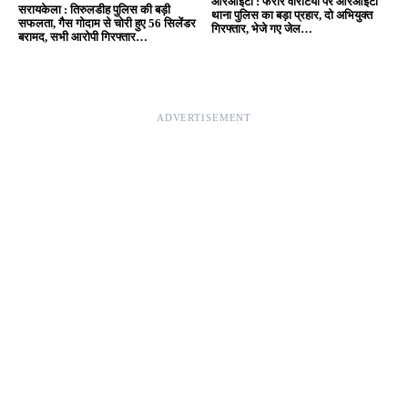
24×7 News. Fast, Fair, Fearless
Site Links
About Us
|
Disclaimer
|
Contact us
|
Privacy Policy
DMCA
|
Rss Feed
|
Join Our Team
Follow Now
© 2026 Jansamvad24.com All rights reserved