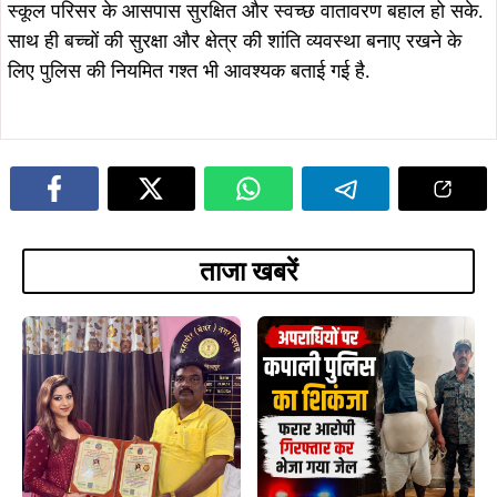
August 5, 2026
August 5, 2026
सरायकेला में दिशोम गुरु शिबू सोरेन की
कुचाई में GPDP पर दो दिवसीय प्रशिक्षण
प्रतिमा स्थापना का भूमि पूजन, प्रथम
संपन्न, पंचायत प्रतिनिधियों को विकास
पुण्यतिथि पर नेताओं ने दी श्रद्धांजलि
योजना बनाने की दी गई जानकारी
August 4, 2026
August 4, 2026
आरआईटी : फरार वारंटियों पर आरआईटी
सरायकेला : तिरुलडीह पुलिस की बड़ी
थाना पुलिस का बड़ा प्रहार, दो अभियुक्त
सफलता, गैस गोदाम से चोरी हुए 56 सिलेंडर
गिरफ्तार, भेजे गए जेल…
बरामद, सभी आरोपी गिरफ्तार…
ADVERTISEMENT