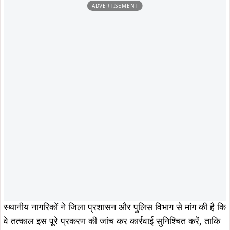
ताजा खबरें
August 5, 2026
August 6, 2026
कपाली पुलिस का बड़ा प्रहार, फरार आरोपी
झारखंड का बढ़ाया मान, मानद डॉक्टरेट से
गिरफ्तार, अपराधियों में मचा हड़कंप…
सम्मानित डॉ. तनुश्री बोस का महापौर संजय
सरदार ने किया भव्य अभिनंदन…