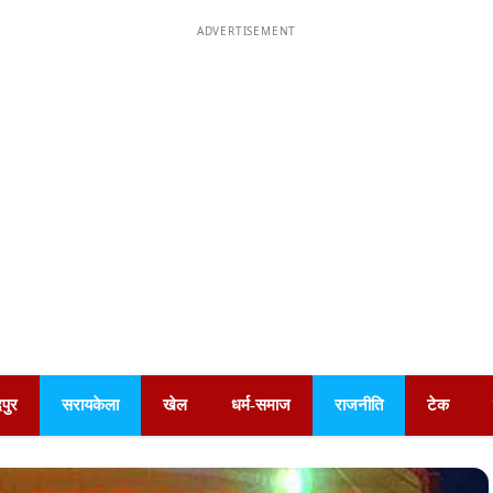
ADVERTISEMENT
पुर
सरायकेला
खेल
धर्म-समाज
राजनीति
टेक