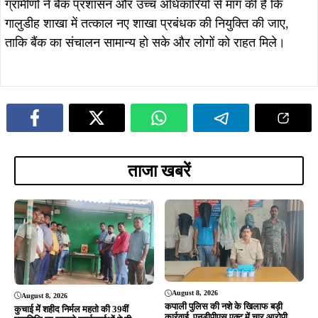
August 8, 2026
August 8, 2026
कपाली पुलिस की नशे के खिलाफ बड़ी
कुचाई में शहीद निर्मल महतो की 39वीं
कार्रवाई, एनडीपीएस एक्ट में चार आरोपी
पुण्यतिथि पर झामुमो कार्यकर्ताओं ने दी
गिरफ्तार, भेजे गए न्यायिक हिरासत में
श्रद्धांजलि, संघर्ष और बलिदान को किया याद
August 8, 2026
August 8, 2026
जमशेदपुर : उलियान में सीएम हेमंत सोरेन से
Breakingसरायकेला में अवैध शराब के
मिले झामुमो नेता गणेश महाली, आत्मीय
अड्डों पर उत्पाद विभाग का बड़ा प्रहार, 37
स्वागत कर लिया मार्गदर्शन…
हजार लीटर जावा महुआ नष्ट, 500 लीटर
शराब जब्त, तीन गिरफ्तार…