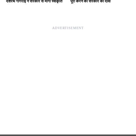
Editor & Publisher - Tripurari Goutam
24×7 News. Fast, Fair, Fearless
Site Links
About Us
|
Disclaimer
|
Contact us
|
Privacy Policy
DMCA
|
Rss Feed
|
Join Our Team