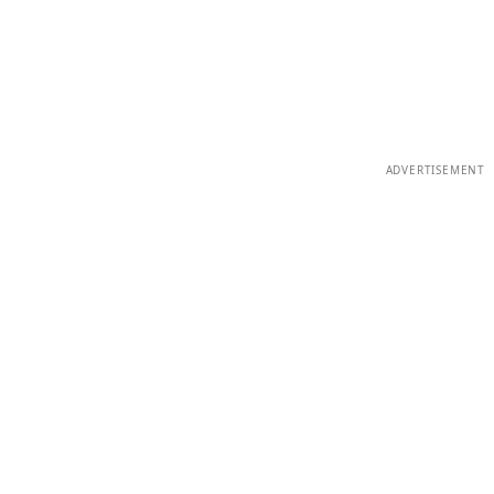
ADVERTISEMENT