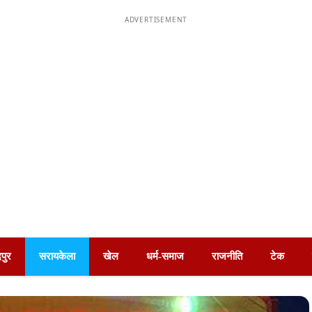
ADVERTISEMENT
पुर
सरायकेला
खेल
धर्म-समाज
राजनीति
टेक