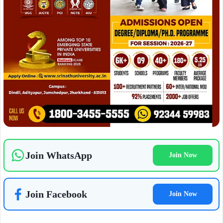
ताजा खबरें
August 10, 2026
विश्व आदिवासी दिवस पर राजनगर में गूंजी
August 10, 2026
अधिकारों की हुंकार, जोबा माझी ने किया
Breakingटाटानगर स्टेशन पर सुरक्षा
एकजुटता का आह्वान, केपी सोरेन ने केंद्र पर
व्यवस्था को धता बताकर ट्रेन की छत पर
साधा निशाना…
चढ़ा युवक, हाईटेंशन तार की चपेट में आकर
झुलसा…