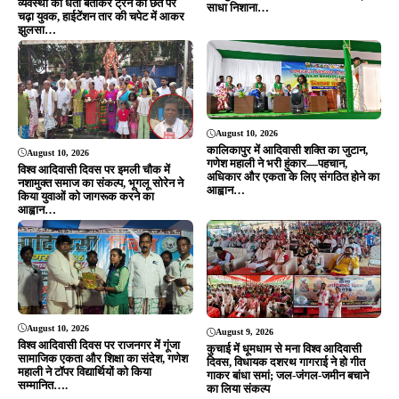
Editor & Publisher - Tripurari Goutam
24×7 News. Fast, Fair, Fearless
Site Links
About Us
|
Disclaimer
|
Contact us
|
Privacy Policy
DMCA
|
Rss Feed
|
Join Our Team
Follow Now
© 2026 Jansamvad24.com All rights reserved