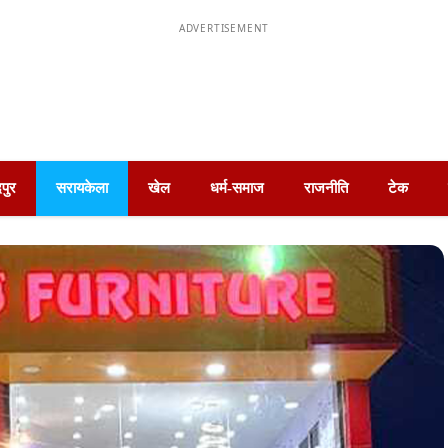
ADVERTISEMENT
पुर
सरायकेला
खेल
धर्म-समाज
राजनीति
टेक