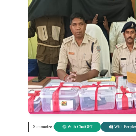
Summarize :
With ChatGPT
With Perplex