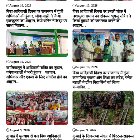
August 9, 2026
August 9, 2026
कुचाई में धूमधाम से मना विश्व आदिवासी
कुचाई के सिकरम्बा जंगल से पिस्टल-राइफल
दिवस, विधायक दशरथ गागराई ने हो गीत
समेत हथियार बरामद, SSB-पुलिस का
गाकर बांधा समां; जल-जंगल-जमीन बचाने
संयुक्त सर्च ऑपरेशन सफल
का लिया संकल्प
ADVERTISEMENT