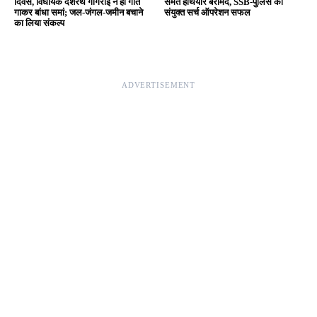
Editor & Publisher - Tripurari Goutam
24×7 News. Fast, Fair, Fearless
Site Links
About Us
|
Disclaimer
|
Contact us
|
Privacy Policy