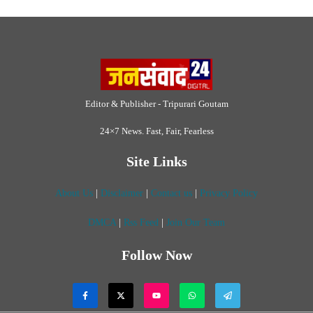
DMCA
|
Rss Feed
|
Join Our Team
Follow Now
© 2026 Jansamvad24.com All rights reserved