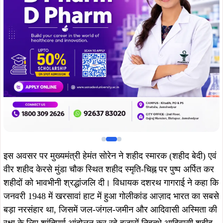
इस अवसर पर मुख्यमंत्री हेमंत सोरेन ने शहीद स्मारक (शहीद बेदी) एवं
वीर शहीद केरसे मुंडा चौक स्थित शहीद स्मृति-चिह्न पर पुष्प अर्पित कर
शहीदों को भावभीनी श्रद्धांजलि दी। विधायक दशरथ गागराई ने कहा कि
जनवरी 1948 में खरसावां हाट में हुआ गोलीकांड आज़ाद भारत का सबसे
बड़ा नरसंहार था, जिसमें जल-जंगल-जमीन और आदिवासी अस्मिता की
रक्षा के लिए शांतिपूर्ण आंदोलन कर रहे हजारों निहत्थे आदिवासी शहीद
हुए। यह घटना आदिवासी संघर्ष, आत्मसम्मान और अधिकारों की लड़ाई
का अमिट प्रतीक है।