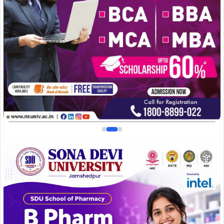
शहादत दिवस के अवसर पर राज्य के मुख्यमंत्री हेमंत सोरेन, गांडेय
विधायक कल्पना सोरेन, खरसावां विधायक दशरथ गागराई एवं उनके
परिवार सहित राज्य के कई मंत्री, सांसद और विधायक खरसावां शहीद
स्थल पहुंचे और अमर शहीदों को श्रद्धांजलि अर्पित की।