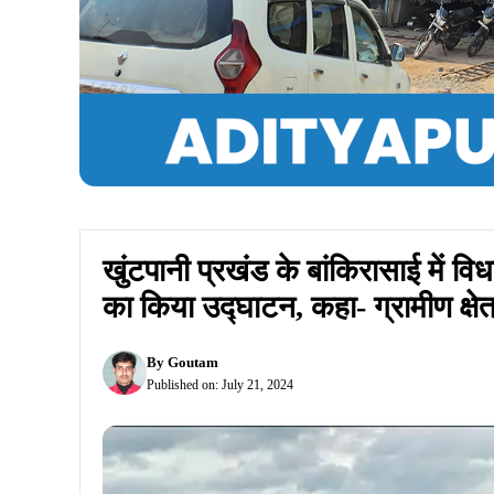
Summarize :
With ChatGPT
With Perplex
जनसंवाद, खरसावां (उमाकांत कर):
खरसावां विधानसभा के ख
के बांकिरासाई टोला में विधायक मंद से 2000 फीट मिट्ट
फोड़कर उद्घाटन किया।