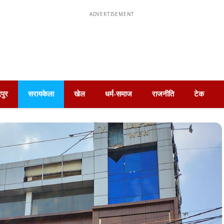
ADVERTISEMENT
पुर
सरायकेला
खेल
धर्म-समाज
राजनीति
टेक
विधायक दशरथ गागराई ने मिट्टी मुरुम सड़क