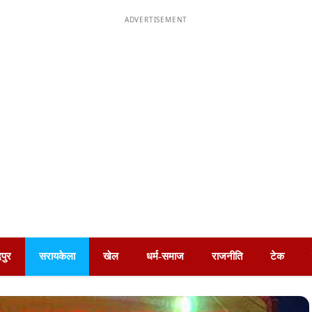
ADVERTISEMENT
पुर
सरायकेला
खेल
धर्म-समाज
राजनीति
टेक