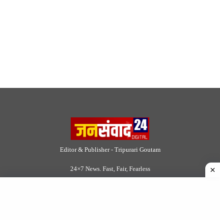
Editor & Publisher - Tripurari Goutam
24×7 News. Fast, Fair, Fearless
Site Links
About Us
|
Disclaimer
|
Contact us
|
Privacy Policy