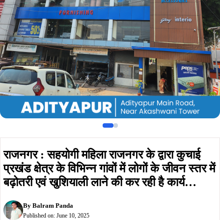
प्रखंड क्षेत्र के विभिन्न गांवों में लोगों के जीवन स्तर में
बढ़ोतरी एवं खुशियाली लाने की कर रही है कार्य…
By
Balram Panda
Published on:
June 10, 2025