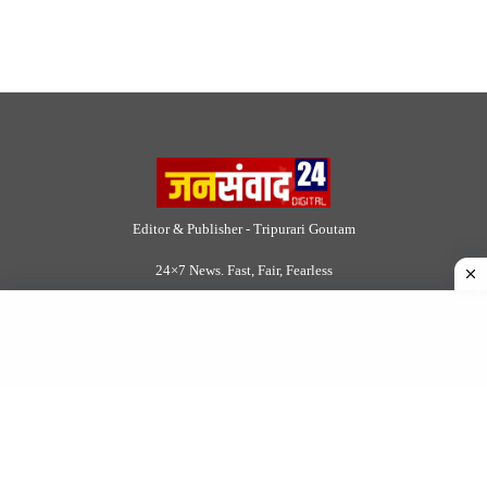
Editor & Publisher - Tripurari Goutam
24×7 News. Fast, Fair, Fearless
Site Links
About Us
|
Disclaimer
|
Contact us
|
Privacy Policy
DMCA
|
Rss Feed
|
Join Our Team
Follow Now