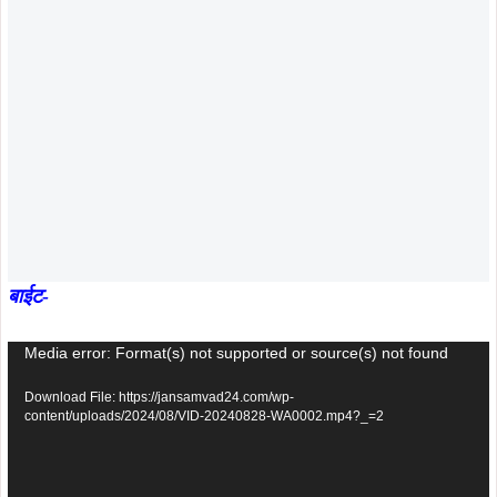
बाईट-
Video
Media error: Format(s) not supported or source(s) not found
Player
Download File: https://jansamvad24.com/wp-
content/uploads/2024/08/VID-20240828-WA0002.mp4?_=2