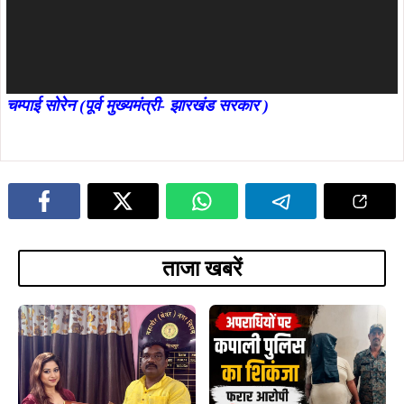
चम्पाई सोरेन (पूर्व मुख्यमंत्री- झारखंड सरकार )
ताजा खबरें