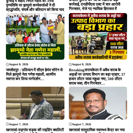
Editor & Publisher - Tripurari Goutam
24×7 News. Fast, Fair, Fearless
Site Links
About Us
|
Disclaimer
|
Contact us
|
Privacy Policy
DMCA
|
Rss Feed
|
Join Our Team
Follow Now
© 2026 Jansamvad24.com All rights reserved