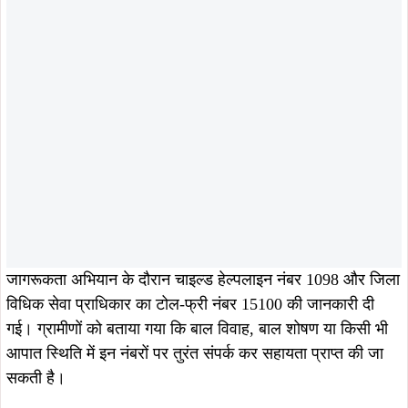
August 8, 2026
August 8, 2026
जमशेदपुर : उलियान में सीएम हेमंत सोरेन से
Breakingसरायकेला में अवैध शराब के
मिले झामुमो नेता गणेश महाली, आत्मीय
अड्डों पर उत्पाद विभाग का बड़ा प्रहार, 37
स्वागत कर लिया मार्गदर्शन…
हजार लीटर जावा महुआ नष्ट, 500 लीटर
शराब जब्त, तीन गिरफ्तार…
August 7, 2026
August 7, 2026
खरसावां-रुड़गांव सड़क की राइडिंग क्वालिटी
खरसावां सामुदायिक स्वास्थ्य केंद्र का नया
सुधारने की मांग पहुंची विधानसभा, विधायक
भवन 70% तैयार, 31 दिसंबर 2026 तक
दशरथ गागराई ने सरकार से मांगी स्वीकृति
पूरा करने का सरकार का दावा