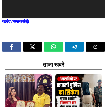
जावेद (समाजसेवी)
ताजा खबरें