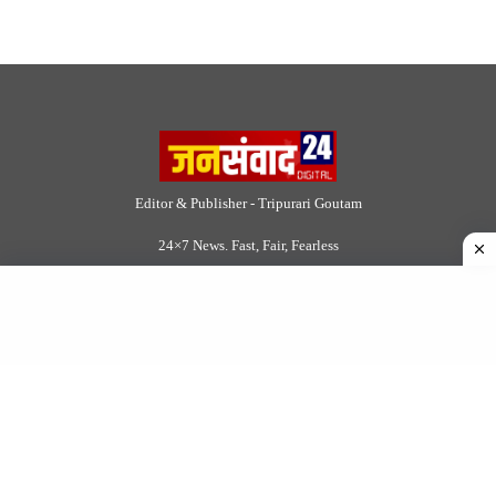
Editor & Publisher - Tripurari Goutam
24×7 News. Fast, Fair, Fearless
Site Links
About Us
|
Disclaimer
|
Contact us
|
Privacy Policy
DMCA
|
Rss Feed
|
Join Our Team
Follow Now