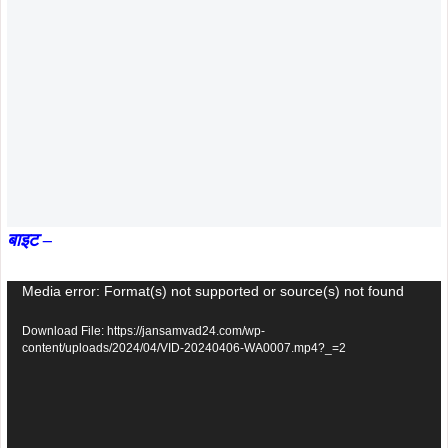
बाइट –
Video
Media error: Format(s) not supported or source(s) not found
Player
Download File: https://jansamvad24.com/wp-
content/uploads/2024/04/VID-20240406-WA0007.mp4?_=2