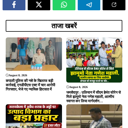
August 8, 2026
गिरफ्तार, भेजे गए न्यायिक हिरासत में
जमशेदपुर : उलियान में सीएम हेमंत सोरेन से
मिले झामुमो नेता गणेश महाली, आत्मीय
स्वागत कर लिया मार्गदर्शन…
August 7, 2026
खरसावां-रुड़गांव सड़क की राइडिंग क्वालिटी
सुधारने की मांग पहुंची विधानसभा, विधायक
August 8, 2026
दशरथ गागराई ने सरकार से मांगी स्वीकृति
Breakingसरायकेला में अवैध शराब के
अड्डों पर उत्पाद विभाग का बड़ा प्रहार, 37
हजार लीटर जावा महुआ नष्ट, 500 लीटर
शराब जब्त, तीन गिरफ्तार…
August 7, 2026