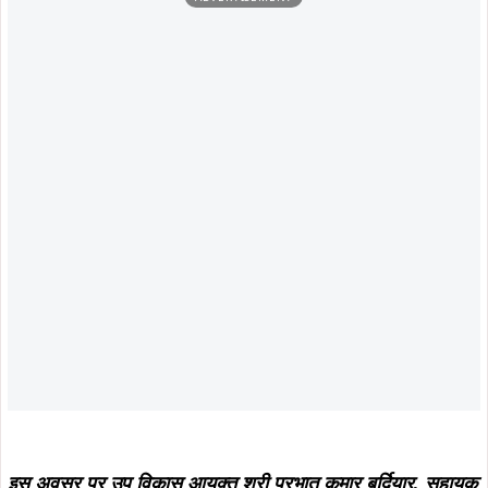
स्वागत कर लिया मार्गदर्शन…
August 7, 2026
खरसावां-रुड़गांव सड़क की राइडिंग क्वालिटी
सुधारने की मांग पहुंची विधानसभा, विधायक
August 8, 2026
दशरथ गागराई ने सरकार से मांगी स्वीकृति
Breakingसरायकेला में अवैध शराब के
अड्डों पर उत्पाद विभाग का बड़ा प्रहार, 37
हजार लीटर जावा महुआ नष्ट, 500 लीटर
शराब जब्त, तीन गिरफ्तार…
August 7, 2026
खरसावां सामुदायिक स्वास्थ्य केंद्र का नया
भवन 70% तैयार, 31 दिसंबर 2026 तक
पूरा करने का सरकार का दावा