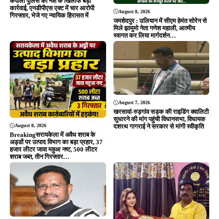
Editor & Publisher - Tripurari Goutam
24×7 News. Fast, Fair, Fearless
Site Links
About Us
|
Disclaimer
|
Contact us
|
Privacy Policy
DMCA
|
Rss Feed
|
Join Our Team
Follow Now