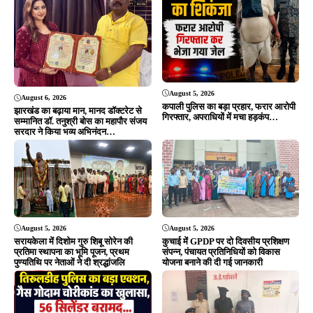
सरायकेला में दिशोम गुरु शिबू सोरेन की
कुचाई में GPDP पर दो दिवसीय प्रशिक्षण
प्रतिमा स्थापना का भूमि पूजन, प्रथम
संपन्न, पंचायत प्रतिनिधियों को विकास
पुण्यतिथि पर नेताओं ने दी श्रद्धांजलि
योजना बनाने की दी गई जानकारी
August 4, 2026
August 4, 2026
आरआईटी : फरार वारंटियों पर आरआईटी
सरायकेला : तिरुलडीह पुलिस की बड़ी
थाना पुलिस का बड़ा प्रहार, दो अभियुक्त
सफलता, गैस गोदाम से चोरी हुए 56 सिलेंडर
गिरफ्तार, भेजे गए जेल…
बरामद, सभी आरोपी गिरफ्तार…
ADVERTISEMENT