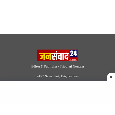
Site Links
About Us
|
Disclaimer
|
Contact us
|
Privacy Policy
DMCA
|
Rss Feed
|
Join Our Team
Follow Now
© 2026 Jansamvad24.com All rights reserved