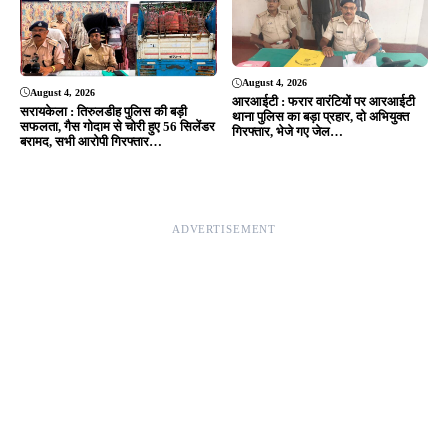
Editor & Publisher - Tripurari Goutam
24×7 News. Fast, Fair, Fearless