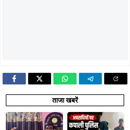
ताजा खबरें
August 5, 2026
August 6, 2026
कपाली पुलिस का बड़ा प्रहार, फरार आरोपी
झारखंड का बढ़ाया मान, मानद डॉक्टरेट से
गिरफ्तार, अपराधियों में मचा हड़कंप…
सम्मानित डॉ. तनुश्री बोस का महापौर संजय
सरदार ने किया भव्य अभिनंदन…
August 5, 2026
August 5, 2026