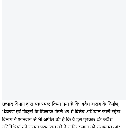
August 8, 2026
August 8, 2026
जमशेदपुर : उलियान में सीएम हेमंत सोरेन से
Breakingसरायकेला में अवैध शराब के
मिले झामुमो नेता गणेश महाली, आत्मीय
अड्डों पर उत्पाद विभाग का बड़ा प्रहार, 37
स्वागत कर लिया मार्गदर्शन…
हजार लीटर जावा महुआ नष्ट, 500 लीटर
शराब जब्त, तीन गिरफ्तार…
August 7, 2026
August 7, 2026
खरसावां-रुड़गांव सड़क की राइडिंग क्वालिटी
खरसावां सामुदायिक स्वास्थ्य केंद्र का नया
सुधारने की मांग पहुंची विधानसभा, विधायक
भवन 70% तैयार, 31 दिसंबर 2026 तक
दशरथ गागराई ने सरकार से मांगी स्वीकृति
पूरा करने का सरकार का दावा
ADVERTISEMENT