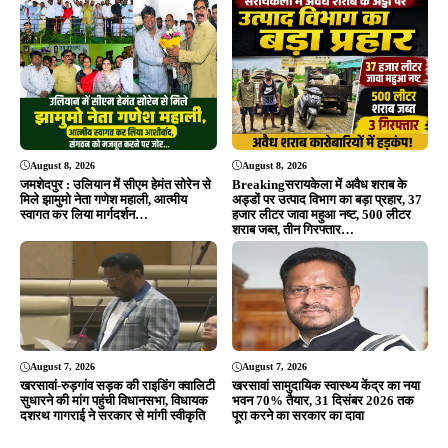
Editor & Publisher - Tripurari Goutam
24×7 News. Fast, Fair, Fearless
Site Links
About Us
|
Disclaimer
|
Contact us
|
Privacy Policy
DMCA
|
Rss Feed
|
Join Our Team
Follow Now
© 2026 Jansamvad24.com All rights reserved