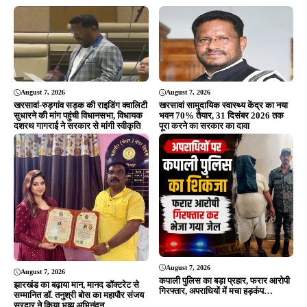
August 7, 2026
August 7, 2026
कपाली पुलिस का बड़ा प्रहार, फरार आरोपी
झारखंड का बढ़ाया मान, मानद डॉक्टरेट से
गिरफ्तार, अपराधियों में मचा हड़कंप…
सम्मानित डॉ. तनुश्री बोस का महापौर संजय
सरदार ने किया भव्य अभिनंदन…
August 5, 2026
August 5, 2026
सरायकेला में दिशोम गुरु शिबू सोरेन की
कुचाई में GPDP पर दो दिवसीय प्रशिक्षण
प्रतिमा स्थापना का भूमि पूजन, प्रथम
संपन्न, पंचायत प्रतिनिधियों को विकास
पुण्यतिथि पर नेताओं ने दी श्रद्धांजलि
योजना बनाने की दी गई जानकारी
ADVERTISEMENT