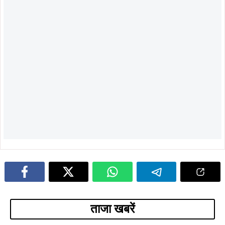
ताजा खबरें
August 7, 2026
August 7, 2026
खरसावां-रुड़गांव सड़क की राइडिंग क्वालिटी
खरसावां सामुदायिक स्वास्थ्य केंद्र का नया
सुधारने की मांग पहुंची विधानसभा, विधायक
भवन 70% तैयार, 31 दिसंबर 2026 तक
दशरथ गागराई ने सरकार से मांगी स्वीकृति
पूरा करने का सरकार का दावा