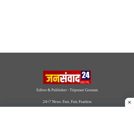
24×7 News. Fast, Fair, Fearless
Site Links
About Us
|
Disclaimer
|
Contact us
|
Privacy Policy
DMCA
|
Rss Feed
|
Join Our Team
Follow Now
© 2026 Jansamvad24.com All rights reserved