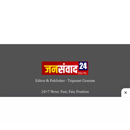
Site Links
About Us
|
Disclaimer
|
Contact us
|
Privacy Policy
DMCA
|
Rss Feed
|
Join Our Team
Follow Now
© 2026 Jansamvad24.com All rights reserved