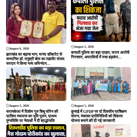
August 5, 2026
August 5, 2026
सरायकेला में दिशोम गुरु शिबू सोरेन की
कुचाई में GPDP पर दो दिवसीय प्रशिक्षण
प्रतिमा स्थापना का भूमि पूजन, प्रथम
संपन्न, पंचायत प्रतिनिधियों को विकास
पुण्यतिथि पर नेताओं ने दी श्रद्धांजलि
योजना बनाने की दी गई जानकारी
August 4, 2026
August 4, 2026
आरआईटी : फरार वारंटियों पर आरआईटी
सरायकेला : तिरुलडीह पुलिस की बड़ी
थाना पुलिस का बड़ा प्रहार, दो अभियुक्त
सफलता, गैस गोदाम से चोरी हुए 56 सिलेंडर
गिरफ्तार, भेजे गए जेल…
बरामद, सभी आरोपी गिरफ्तार…
ADVERTISEMENT