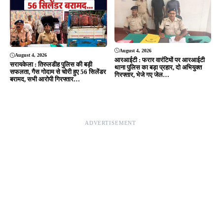
Editor & Publisher - Tripurari Goutam
24×7 News. Fast, Fair, Fearless