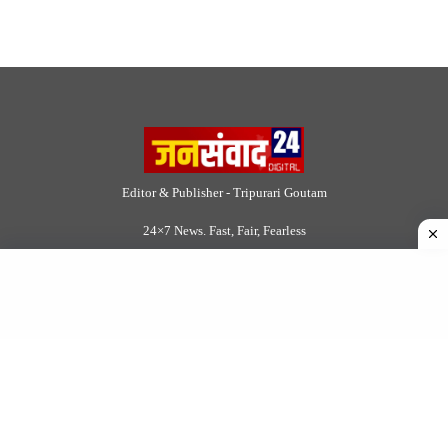
Editor & Publisher - Tripurari Goutam
24×7 News. Fast, Fair, Fearless
Site Links
About Us
|
Disclaimer
|
Contact us
|
Privacy Policy
DMCA
|
Rss Feed
|
Join Our Team
Follow Now