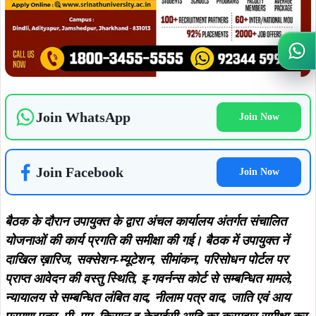
बैठक के दौरान उपायुक्त के द्वारा अंचल कार्यालय अंतर्गत संचालित
योजनाओं की कार्य प्रगति की समीक्षा की गई। बैठक में उपायुक्त नें
दाखिल ख़ारिज, सक्सेशन-म्यूटेशन, सीमांकन, परिसोधन पोर्टल पर
Wh
प्राप्त आवेदन की वस्तु स्थिति, इ-गवर्नन्स कोर्ट से सम्बन्धित मामले,
न्यायालय से सम्बन्धित लंबित वाद, नीलाम पत्र वाद, जाति एवं आय
प्रमाण पत्र, पी. एम. किसान इ-केवाईसी आदि का क्रमवार समीक्षा कर
लंबित मामलो का नियमानुसार निष्पादन सुनिश्चित करने के निदेश दिए.
उपायुक्त द्वारा सभी अंचलाधिकारियो को म्यूटेशन सम्बन्धित मामलों का
बिना किसी ठोस कारण के आवेदन रिजेक्ट ना करने स्व म्यूटेशन की
संख्या बढ़ाने तथा 90 दिन या उससे अधिक अवधि से लंबित मामलों का
नियमानुसार यथाशीघ्र निष्पादन सुनिश्चित करने के निर्देश दिया गया.
ADVERTISEMENT