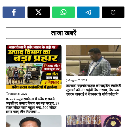
खरसावां-रुड़गांव सड़क की राइडिंग क्वालिटी
सुधारने की मांग पहुंची विधानसभा, विधायक
August 8, 2026
दशरथ गागराई ने सरकार से मांगी स्वीकृति
Breakingसरायकेला में अवैध शराब के
अड्डों पर उत्पाद विभाग का बड़ा प्रहार, 37
हजार लीटर जावा महुआ नष्ट, 500 लीटर
शराब जब्त, तीन गिरफ्तार…
August 7, 2026
खरसावां सामुदायिक स्वास्थ्य केंद्र का नया
भवन 70% तैयार, 31 दिसंबर 2026 तक
पूरा करने का सरकार का दावा
August 7, 2026
झारखंड का बढ़ाया मान, मानद डॉक्टरेट से
सम्मानित डॉ. तनुश्री बोस का महापौर संजय
सरदार ने किया भव्य अभिनंदन…