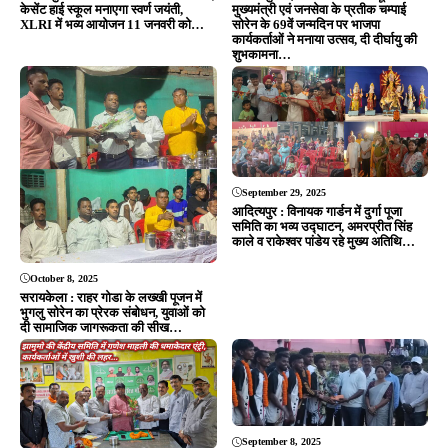
September 8, 2025
खरसावां के उदालखाम में तीन दिवसीय
September 28, 2025
फुटबॉल प्रतियोगिता संपन्न, 48 टीमों ने
सरायकेला : गणेश माहली को झामुमो केंद्रीय
लिया हिस्सा, हर युवा को खेलकूद में जरूर
समिति में मिली बड़ी जिम्मेदारी, कार्यकर्ताओं
भाग लेना चाहिए- दशरथ गागराई…
में जश्न का माहौल, सोशल मीडिया पर
बधाइयों की बाढ़, video…
ADVERTISEMENT