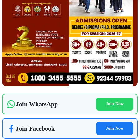
Join WhatsApp
Join Now
Join Facebook
Join Now
लिंक :
https://www.youtube.com/watch?v=EpMLteWnvtI
ADVERTISEMENT