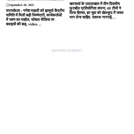
Editor & Publisher - Tripurari Goutam
24×7 News. Fast, Fair, Fearless
Site Links
About Us
|
Disclaimer
|
Contact us
|
Privacy Policy