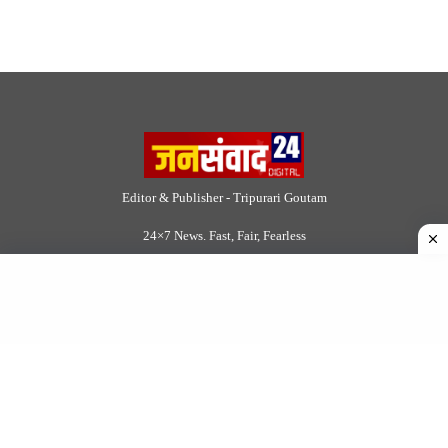
DMCA
|
Rss Feed
|
Join Our Team
Follow Now
© 2026 Jansamvad24.com All rights reserved