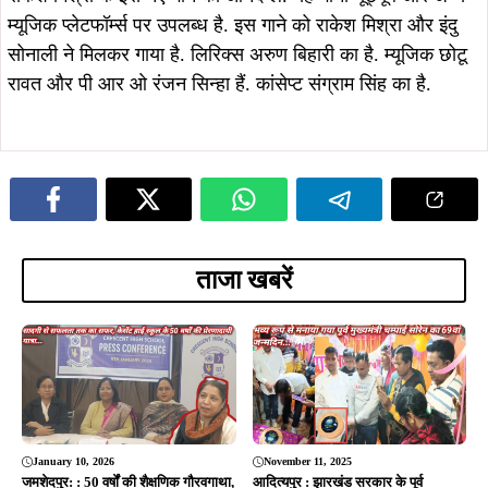
January 10, 2026
November 11, 2025
जमशेदपुर: : 50 वर्षों की शैक्षणिक गौरवगाथा,
आदित्यपुर : झारखंड सरकार के पूर्व
केसेंट हाई स्कूल मनाएगा स्वर्ण जयंती,
मुख्यमंत्री एवं जनसेवा के प्रतीक चम्पाई
XLRI में भव्य आयोजन 11 जनवरी को…
सोरेन के 69वें जन्मदिन पर भाजपा
कार्यकर्ताओं ने मनाया उत्सव, दी दीर्घायु की
शुभकामना…
September 29, 2025
आदित्यपुर : विनायक गार्डन में दुर्गा पूजा
समिति का भव्य उद्घाटन, अमरप्रीत सिंह
काले व राकेश्वर पांडेय रहे मुख्य अतिथि…
October 8, 2025
सरायकेला : राहर गोडा के लख्खी पूजन में
भुगलु सोरेन का प्रेरक संबोधन, युवाओं को
दी सामाजिक जागरूकता की सीख…