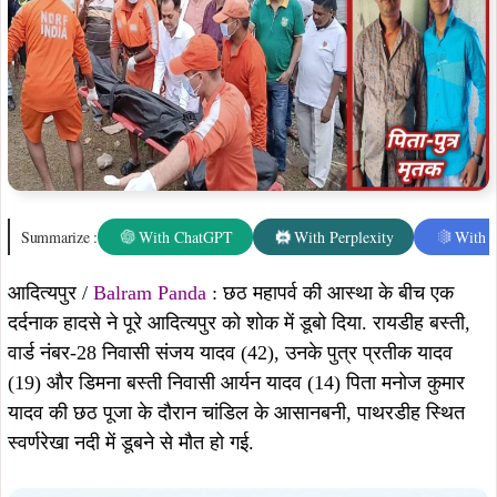
Summarize :
With ChatGPT
With Perplexity
With 
आदित्यपुर /
Balram Panda
: छठ महापर्व की आस्था के बीच एक
दर्दनाक हादसे ने पूरे आदित्यपुर को शोक में डूबो दिया. रायडीह बस्ती,
वार्ड नंबर-28 निवासी संजय यादव (42), उनके पुत्र प्रतीक यादव
(19) और डिमना बस्ती निवासी आर्यन यादव (14) पिता मनोज कुमार
यादव की छठ पूजा के दौरान चांडिल के आसानबनी, पाथरडीह स्थित
स्वर्णरेखा नदी में डूबने से मौत हो गई.