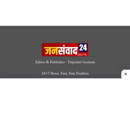
About Us
|
Disclaimer
|
Contact us
|
Privacy Policy
DMCA
|
Rss Feed
|
Join Our Team
Follow Now
© 2026 Jansamvad24.com All rights reserved