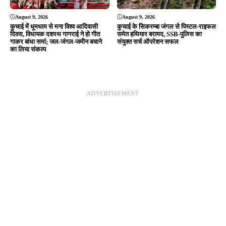
Editor & Publisher - Tripurari Goutam
24×7 News. Fast, Fair, Fearless
Site Links