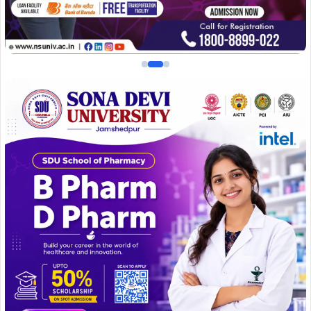
इस उपलब्धि पर शुक्रवार को खरसावां विधायक दशरथ गागराई ने
संजय कुमार महतो के आवास पहुंचकर उन्हें पुष्पगुच्छ भेंट कर बधाई दी
और उनके उज्ज्वल भविष्य की कामना की। विधायक ने कहा कि
यूपीएससी इंजीनियरिंग सेवा परीक्षा जैसी कठिन और प्रतिष्ठित परीक्षा में
सफलता प्राप्त करना आसान नहीं होता, इसके लिए कड़ी मेहनत,
अनुशासन और निरंतर लगन की आवश्यकता होती है।