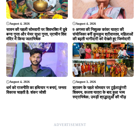
August 4, 2026
August 4, 2026
सावन की पहली सोमवारी पर शिवभक्ति में डूबे
9 अगस्त की निशुल्क कांवर यात्रा की
बन्ना गुप्ता और मेयर सुधा गुप्ता, प्राचीन शिव
संयोजिका बनीं कुमकुम श्रीवास्तव, महिलाओं
मंदिर में किया जलाभिषेक
की बढ़ती भागीदारी को देखते हुए जिम्मेदारी
August 4, 2026
August 3, 2026
धर्म को राजनीति का हथियार न बनाएं, जनता
श्रावण के पहले सोमवार पर टुईलाडुंगरी
विकास चाहती है: शंकर जोशी
शिवमय, कलश यात्रा के बाद हुआ भव्य
रुद्राभिषेक; उमड़ी श्रद्धालुओं की भीड़
ADVERTISEMENT