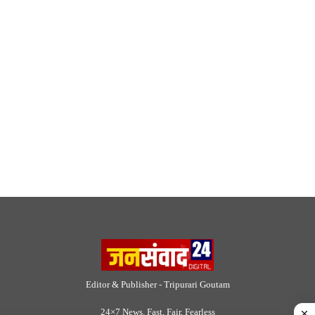
Editor & Publisher - Tripurari Goutam
24×7 News. Fast, Fair, Fearless