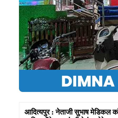
आदित्यपुर : नेताजी सुभाष मेडिकल कॉ