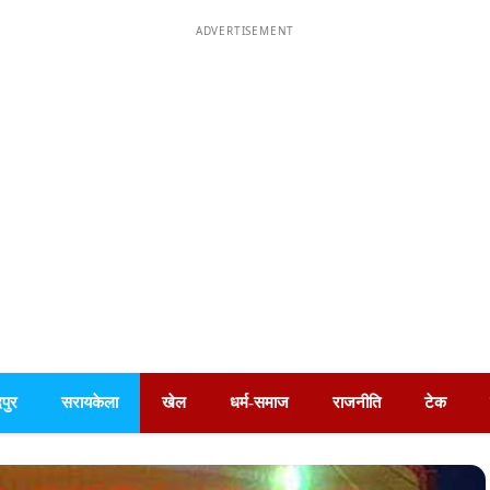
ADVERTISEMENT
पुर
सरायकेला
खेल
धर्म-समाज
राजनीति
टेक