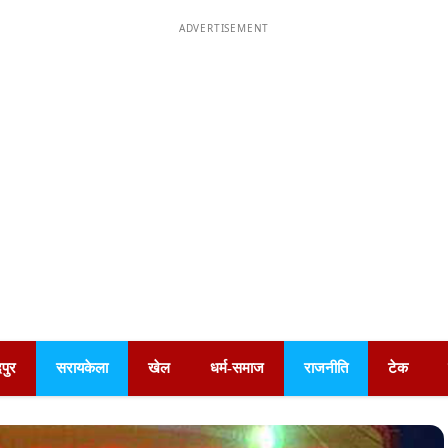
ADVERTISEMENT
पुर
सरायकेला
खेल
धर्म-समाज
राजनीति
टेक