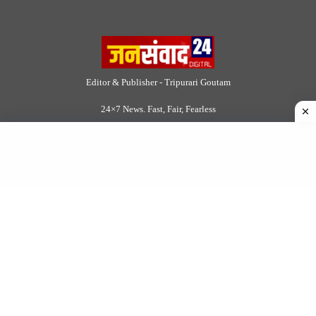
Editor & Publisher - Tripurari Goutam
24×7 News. Fast, Fair, Fearless
Site Links
About Us
|
Disclaimer
|
Contact us
|
Privacy Policy
DMCA
|
Rss Feed
|
Join Our Team
Follow Now
© 2026 Jansamvad24.com All rights reserved