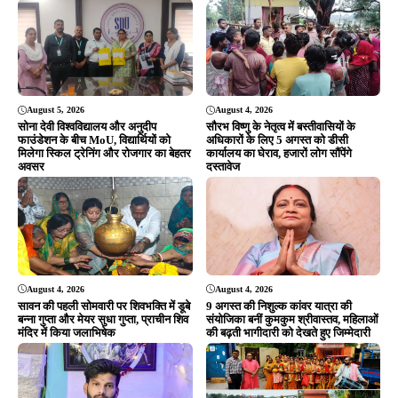
August 4, 2026
August 4, 2026
सावन की पहली सोमवारी पर शिवभक्ति में डूबे
9 अगस्त की निशुल्क कांवर यात्रा की
बन्ना गुप्ता और मेयर सुधा गुप्ता, प्राचीन शिव
संयोजिका बनीं कुमकुम श्रीवास्तव, महिलाओं
मंदिर में किया जलाभिषेक
की बढ़ती भागीदारी को देखते हुए जिम्मेदारी
August 4, 2026
August 3, 2026
धर्म को राजनीति का हथियार न बनाएं, जनता
श्रावण के पहले सोमवार पर टुईलाडुंगरी
विकास चाहती है: शंकर जोशी
शिवमय, कलश यात्रा के बाद हुआ भव्य
रुद्राभिषेक; उमड़ी श्रद्धालुओं की भीड़
ADVERTISEMENT