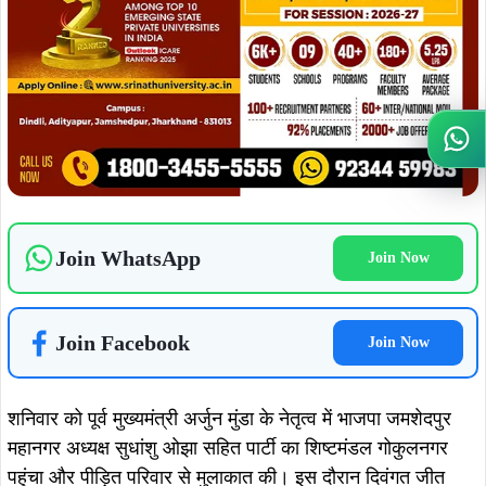
Join Facebook
Join Now
शनिवार को पूर्व मुख्यमंत्री अर्जुन मुंडा के नेतृत्व में भाजपा जमशेदपुर
महानगर अध्यक्ष सुधांशु ओझा सहित पार्टी का शिष्टमंडल गोकुलनगर
पहुंचा और पीड़ित परिवार से मुलाकात की। इस दौरान दिवंगत जीत
Wh
महतो की मां, पत्नी और बड़ी संख्या में स्थानीय लोग मौजूद रहे।
परिजनों ने आरोप लगाया कि गिरफ्तारी के बाद दो दिनों तक उन्हें जीत
महतो से मिलने नहीं दिया गया। इसी दौरान उसकी गर्भवती पत्नी ने बच्ची
को जन्म दिया, जो जन्म लेते ही अपने पिता का साया खो बैठी।
ADVERTISEMENT