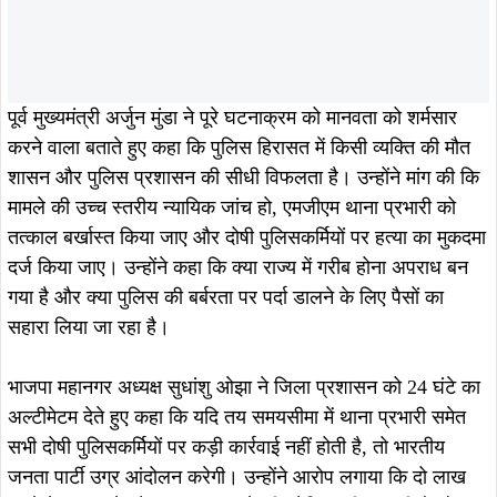
भाजपा महानगर अध्यक्ष सुधांशु ओझा ने जिला प्रशासन को 24 घंटे का
अल्टीमेटम देते हुए कहा कि यदि तय समयसीमा में थाना प्रभारी समेत
सभी दोषी पुलिसकर्मियों पर कड़ी कार्रवाई नहीं होती है, तो भारतीय
जनता पार्टी उग्र आंदोलन करेगी। उन्होंने आरोप लगाया कि दो लाख
रुपये देकर मामले को रफा-दफा करने की कोशिश की जा रही है और यह
गरीब परिवार की संवेदनाओं का मज़ाक है। पार्टी पीड़ित परिवार को
न्याय, सुरक्षा और उचित मुआवजा दिलाने तक संघर्ष जारी रखेगी।
इस मौके पर पूर्व जिलाध्यक्ष राजकुमार श्रीवास्तव, बिनोद सिंह, नीरज
सिंह, संजीव सिन्हा, बबुआ सिंह, राजीव सिंह, संजीव सिंह, विजय
तिवारी, कृष्णा शर्मा काली, बिनोद राय, रविन्द्र सिसोदिया, नीतीश
कुशवाहा, नीलू मछुआ, आनंद कुमार, सुशील पांडेय समेत बड़ी संख्या में
भाजपा कार्यकर्ता उपस्थित रहे।