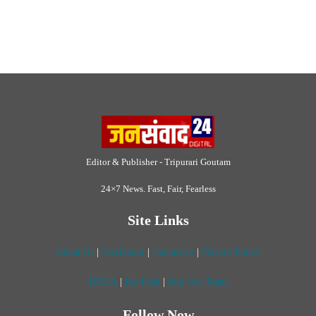
Site Links
About Us
|
Disclaimer
|
Contact us
|
Privacy Policy
DMCA
|
Rss Feed
|
Join Our Team
Follow Now
© 2026 Jansamvad24.com All rights reserved