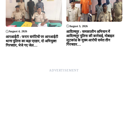
Editor & Publisher - Tripurari Goutam
24×7 News. Fast, Fair, Fearless