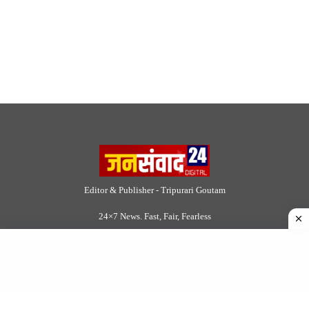
Site Links
About Us
|
Disclaimer
|
Contact us
|
Privacy Policy
DMCA
|
Rss Feed
|
Join Our Team
Follow Now
© 2026 Jansamvad24.com All rights reserved