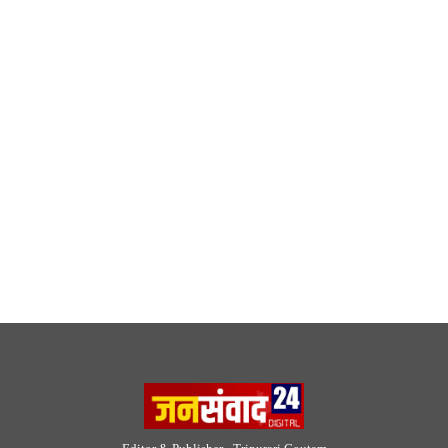
Editor & Publisher - Tripurari Goutam
24×7 News. Fast, Fair, Fearless
Site Links
About Us
|
Disclaimer
|
Contact us
|
Privacy Policy
DMCA
|
Rss Feed
|
Join Our Team
Follow Now
© 2026 Jansamvad24.com All rights reserved