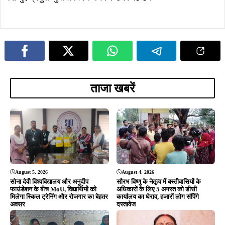
August 5, 2026
August 4, 2026
सोना देवी विश्वविद्यालय और अनुदीप
सौरभ विष्णु के नेतृत्व में बस्तीवासियों के
फाउंडेशन के बीच MoU, विद्यार्थियों को
अधिकारों के लिए 5 अगस्त को डीसी
मिलेगा स्किल ट्रेनिंग और रोजगार का बेहतर
कार्यालय का घेराव, हजारों लोग सौंपेंगे
अवसर
दस्तावेज
August 4, 2026
August 4, 2026
सावन की पहली सोमवारी पर शिवभक्ति में डूबे
9 अगस्त की निशुल्क कांवर यात्रा की
बन्ना गुप्ता और मेयर सुधा गुप्ता, प्राचीन शिव
संयोजिका बनीं कुमकुम श्रीवास्तव, महिलाओं
मंदिर में किया जलाभिषेक
की बढ़ती भागीदारी को देखते हुए जिम्मेदारी
August 4, 2026
August 3, 2026
धर्म को राजनीति का हथियार न बनाएं, जनता
श्रावण के पहले सोमवार पर टुईलाडुंगरी
विकास चाहती है: शंकर जोशी
शिवमय, कलश यात्रा के बाद हुआ भव्य