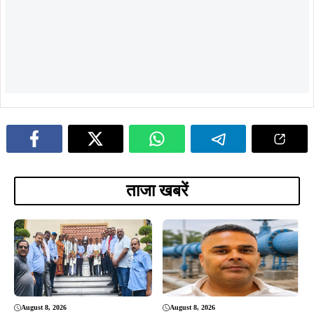
August 8, 2026
August 8, 2026
टाटा मोटर्स वर्कर्स यूनियन का मासिक विदाई-
डिमना में 12 दिन से पानी का संकट, रोज
सह सम्मान समारोह, 5 सेवानिवृत्त कर्मियों को
सिर्फ 20 मिनट सप्लाई; जनता का फूटा
किया सम्मानित
गुस्सा, सौरभ विष्णु ने दी आंदोलन की
चेतावनी
August 5, 2026
August 4, 2026
सोना देवी विश्वविद्यालय और अनुदीप
सौरभ विष्णु के नेतृत्व में बस्तीवासियों के
फाउंडेशन के बीच MoU, विद्यार्थियों को
अधिकारों के लिए 5 अगस्त को डीसी
मिलेगा स्किल ट्रेनिंग और रोजगार का बेहतर
कार्यालय का घेराव, हजारों लोग सौंपेंगे
अवसर
दस्तावेज