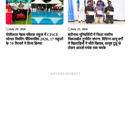
July 29, 2026
July 12, 2026
मोतीलाल नेहरू पब्लिक स्कूल में CISCE
श्रीनाथ यूनिवर्सिटी में जिला स्तरीय
जोनल स्विमिंग चैंपियनशिप 2026, 17 स्कूलों
पिकलबॉल टूर्नामेंट संपन्न: विभिन्न आयु वर्गों
के 70 तैराकों ने लिया हिस्सा
में खिलाड़ियों ने जीते खिताब, आयुष टुडू से
लेकर आदर्श मयंक तक चमके
ADVERTISEMENT