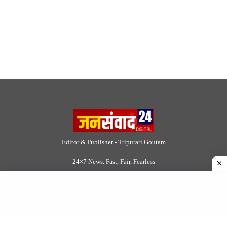
Editor & Publisher - Tripurari Goutam
24×7 News. Fast, Fair, Fearless
Site Links
About Us
|
Disclaimer
|
Contact us
|
Privacy Policy