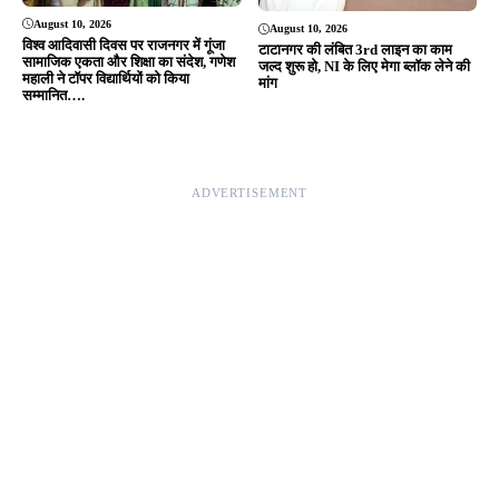
Editor & Publisher - Tripurari Goutam
24×7 News. Fast, Fair, Fearless
Site Links