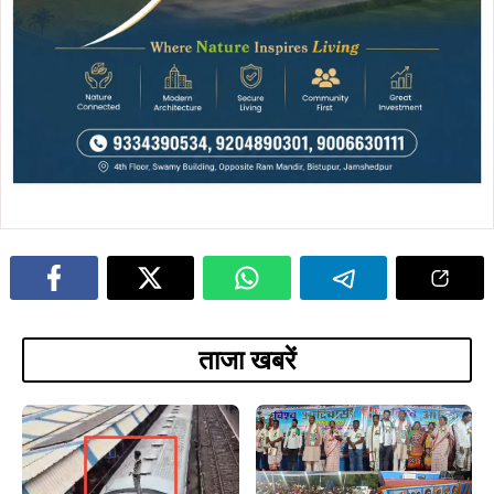
August 10, 2026
विश्व आदिवासी दिवस पर राजनगर में गूंजी
August 10, 2026
अधिकारों की हुंकार, जोबा माझी ने किया
Breakingटाटानगर स्टेशन पर सुरक्षा
एकजुटता का आह्वान, केपी सोरेन ने केंद्र पर
व्यवस्था को धता बताकर ट्रेन की छत पर
साधा निशाना…
चढ़ा युवक, हाईटेंशन तार की चपेट में आकर
झुलसा…
August 10, 2026
कालिकापुर में आदिवासी शक्ति का जुटान,
August 10, 2026
गणेश महाली ने भरी हुंकार—पहचान,
विश्व आदिवासी दिवस पर इमली चौक में
अधिकार और एकता के लिए संगठित होने का
नशामुक्त समाज का संकल्प, भूगलू सोरेन ने
आह्वान…
किया युवाओं को जागरूक करने का