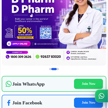
Join WhatsApp
Join Now
Join Facebook
Join Now
ADVERTISEMENT
Wh