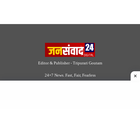
About Us
|
Disclaimer
|
Contact us
|
Privacy Policy
DMCA
|
Rss Feed
|
Join Our Team
Follow Now
© 2026 Jansamvad24.com All rights reserved