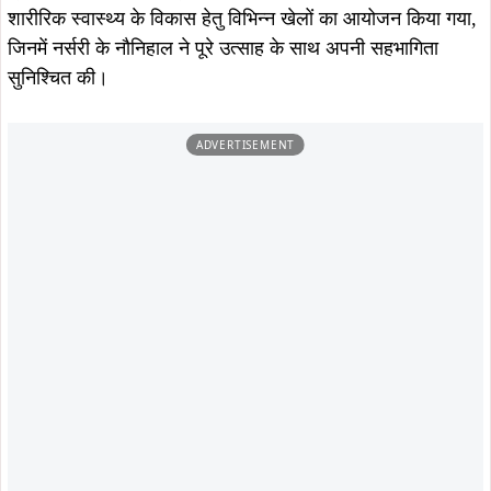
August 8, 2026
टाटा मोटर्स वर्कर्स यूनियन का मासिक विदाई-
सह सम्मान समारोह, 5 सेवानिवृत्त कर्मियों को
August 8, 2026
किया सम्मानित
जमशेदपुर : उलियान में सीएम हेमंत सोरेन से
मिले झामुमो नेता गणेश महाली, आत्मीय
स्वागत कर लिया मार्गदर्शन…
August 8, 2026
August 5, 2026
डिमना में 12 दिन से पानी का संकट, रोज
सोना देवी विश्वविद्यालय और अनुदीप
सिर्फ 20 मिनट सप्लाई; जनता का फूटा
फाउंडेशन के बीच MoU, विद्यार्थियों को
गुस्सा, सौरभ विष्णु ने दी आंदोलन की
मिलेगा स्किल ट्रेनिंग और रोजगार का बेहतर
चेतावनी
अवसर