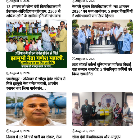
Editor & Publisher - Tripurari Goutam
24×7 News. Fast, Fair, Fearless
Site Links
About Us
|
Disclaimer
|
Contact us
|
Privacy Policy
DMCA
|
Rss Feed
|
Join Our Team
Follow Now
© 2026 Jansamvad24.com All rights reserved