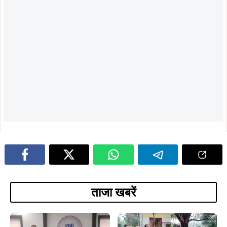
विकास चाहती है: शंकर जोशी
शिवमय, कलश यात्रा के बाद हुआ भव्य
रुद्राभिषेक; उमड़ी श्रद्धालुओं की भीड़
ADVERTISEMENT