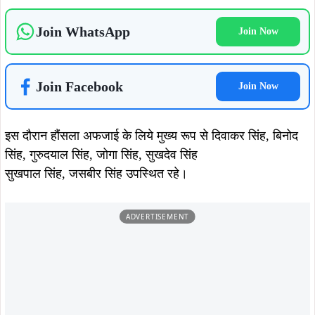
August 5, 2026
August 4, 2026
सोना देवी विश्वविद्यालय और अनुदीप
सौरभ विष्णु के नेतृत्व में बस्तीवासियों के
फाउंडेशन के बीच MoU, विद्यार्थियों को
अधिकारों के लिए 5 अगस्त को डीसी
मिलेगा स्किल ट्रेनिंग और रोजगार का बेहतर
कार्यालय का घेराव, हजारों लोग सौंपेंगे
अवसर
दस्तावेज
August 4, 2026
August 4, 2026
सावन की पहली सोमवारी पर शिवभक्ति में डूबे
9 अगस्त की निशुल्क कांवर यात्रा की
बन्ना गुप्ता और मेयर सुधा गुप्ता, प्राचीन शिव
संयोजिका बनीं कुमकुम श्रीवास्तव, महिलाओं
मंदिर में किया जलाभिषेक
की बढ़ती भागीदारी को देखते हुए जिम्मेदारी
August 4, 2026
August 3, 2026
धर्म को राजनीति का हथियार न बनाएं, जनता
श्रावण के पहले सोमवार पर टुईलाडुंगरी