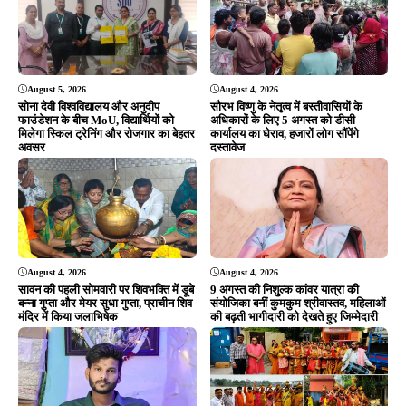
Editor & Publisher - Tripurari Goutam
24×7 News. Fast, Fair, Fearless
Site Links
About Us
|
Disclaimer
|
Contact us
|
Privacy Policy
DMCA
|
Rss Feed
|
Join Our Team
Follow Now