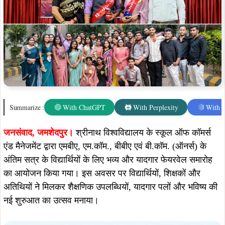
Summarize :
With ChatGPT
With Perplexity
With 
जनसंवाद,
जमशेदपुर।
श्रीनाथ विश्वविद्यालय के स्कूल ऑफ कॉमर्स
एंड मैनेजमेंट द्वारा एमबीए, एम.कॉम., बीबीए एवं बी.कॉम. (ऑनर्स) के
अंतिम सत्र के विद्यार्थियों के लिए भव्य और यादगार फेयरवेल समारोह
का आयोजन किया गया। इस अवसर पर विद्यार्थियों, शिक्षकों और
अतिथियों ने मिलकर शैक्षणिक उपलब्धियों, यादगार पलों और भविष्य की
नई शुरुआत का उत्सव मनाया।