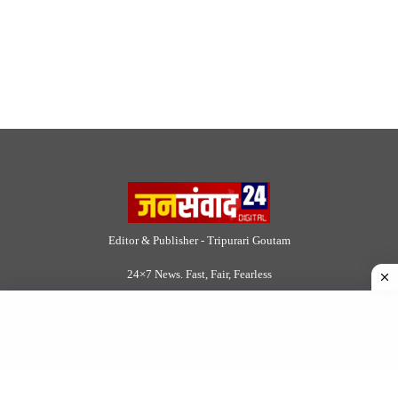
Site Links
About Us
|
Disclaimer
|
Contact us
|
Privacy Policy
DMCA
|
Rss Feed
|
Join Our Team
Follow Now
© 2026 Jansamvad24.com All rights reserved