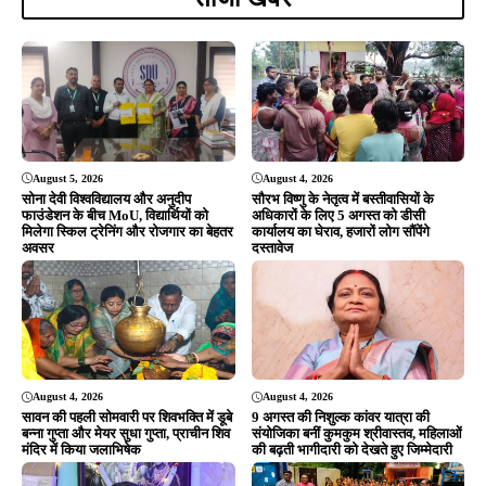
August 4, 2026
August 4, 2026
सावन की पहली सोमवारी पर शिवभक्ति में डूबे
9 अगस्त की निशुल्क कांवर यात्रा की
बन्ना गुप्ता और मेयर सुधा गुप्ता, प्राचीन शिव
संयोजिका बनीं कुमकुम श्रीवास्तव, महिलाओं
मंदिर में किया जलाभिषेक
की बढ़ती भागीदारी को देखते हुए जिम्मेदारी
August 4, 2026
August 3, 2026
धर्म को राजनीति का हथियार न बनाएं, जनता
श्रावण के पहले सोमवार पर टुईलाडुंगरी
विकास चाहती है: शंकर जोशी
शिवमय, कलश यात्रा के बाद हुआ भव्य
रुद्राभिषेक; उमड़ी श्रद्धालुओं की भीड़
ADVERTISEMENT