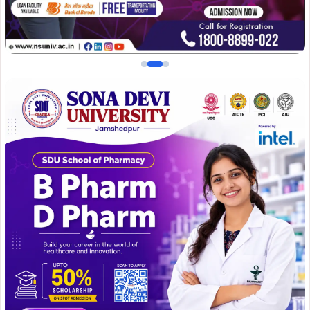
कार्यक्रम में मुख्य अतिथि के रूप में सीसीई डिवीजन के जीएम जी.जी.
मंडल उपस्थित रहे। वहीं टाटा मोटर्स के ईआर, सीएसआर एवं स्किल
डेवलपमेंट विभाग के जीएम सौमिक रॉय, टाटा मोटर्स वर्कर्स यूनियन के
अध्यक्ष शशि भूषण प्रसाद, महामंत्री आर.के. सिंह, डीजीएम शंतु होर,
शिवा पात्रा, कुंतल राय, डॉ. चिन्मय चक्रवर्ती, वरीय प्रबंधक आंचल
सिन्हा सहित कई वरिष्ठ पदाधिकारी एवं यूनियन प्रतिनिधि मौजूद रहे।