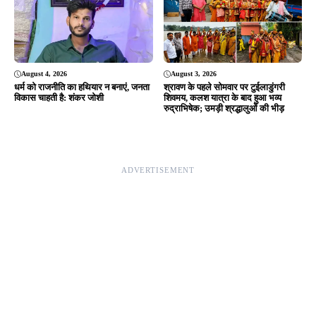
Editor & Publisher - Tripurari Goutam
24×7 News. Fast, Fair, Fearless