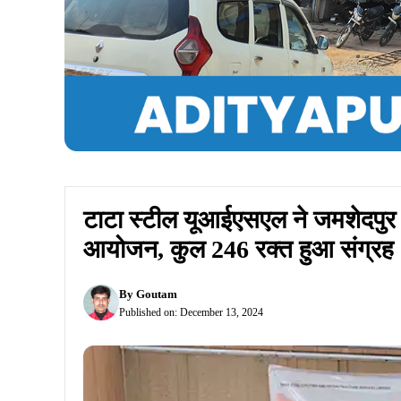
Summarize :
With ChatGPT
With Perplex
जनसंवाद, जमशेदपुर:
टाटा स्टील यूआईएसएल ने जमशेदपुर
सामाजिक जिम्मेदारी और सामुदायिक कल्याण के प्रति अपनी 
हिस्सा लिया और उत्साही कर्मचारियों ने कुल 246 यूनिट 