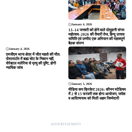
Editor & Publisher - Tripurari Goutam
24×7 News. Fast, Fair, Fearless
Site Links
About Us
|
Disclaimer
|
Contact us
|
Privacy Policy
DMCA
|
Rss Feed
|
Join Our Team