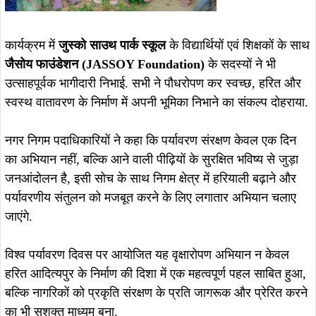
May 10, 2026
July 15, 2026
3140 यूनिट रक्त संग्रह के रिकॉर्ड पर
सरयू राय विवाद पर आनंद सिंह की तीखी
जमशेदपुर ब्लड बैंक सम्मानित, टाटा मोटर्स
टिप्पणी; लोकतंत्र में विरोध का अधिकार है,
वर्कर्स यूनियन ने पूरी टीम को किया सम्मानित
लेकिन मर्यादा और शालीनता भी जरूरी
January 27, 2026
January 4, 2026
13–14 जनवरी को होने वाले दोमुहानी संगम
महोत्सव–2026 की तैयारी तेज, हिन्दू उत्सव
समिति एवं उम्मीद एक अभियान की महत्वपूर्ण
बैठक संपन्न
January 4, 2026