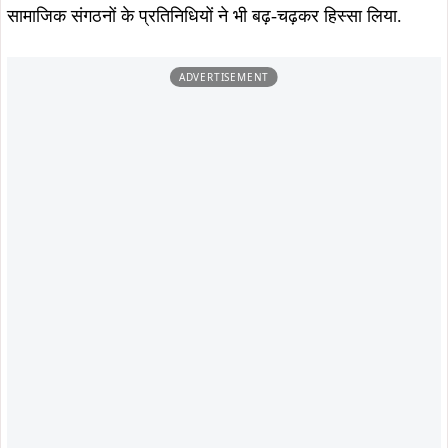
संरक्षित रखने की अपील की.
कार्यक्रम में
जुस्को साउथ पार्क स्कूल
के विद्यार्थियों एवं शिक्षकों के साथ
जैसोय फाउंडेशन (JASSOY Foundation)
के सदस्यों ने भी
उत्साहपूर्वक भागीदारी निभाई. सभी ने पौधरोपण कर स्वच्छ, हरित और
स्वस्थ वातावरण के निर्माण में अपनी भूमिका निभाने का संकल्प दोहराया.