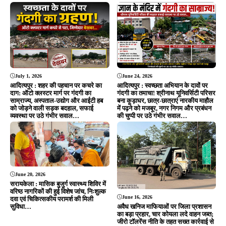
Editor & Publisher - Tripurari Goutam
24×7 News. Fast, Fair, Fearless
Site Links
About Us
|
Disclaimer
|
Contact us
|
Privacy Policy
DMCA
|
Rss Feed
|
Join Our Team
Follow Now
© 2026 Jansamvad24.com All rights reserved