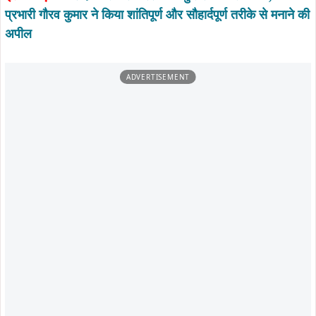
पुलिस अधिकारियों ने स्पष्ट किया कि पर्व-त्योहार के दौरान शांति
व्यवस्था बनाए रखना प्रशासन की प्राथमिकता है. शराब पीकर वाहन
चलाने, तेज रफ्तार, स्टंटबाजी और सार्वजनिक स्थानों पर उत्पात मचाने
वालों के खिलाफ कठोर कार्रवाई की जाएगी. अभियान के दौरान कई
वाहन चालकों को यातायात नियमों का पालन करने की हिदायत दी गई.
कपाली ओपी और यातायात पुलिस की इस संयुक्त कार्रवाई से क्षेत्र में
हड़कंप का माहौल देखा गया। डोबो पुल के आसपास देर शाम तक
वाहनों की जांच जारी रही. पुलिस ने आम लोगों से भी अपील की है कि
पर्व के दौरान कानून व्यवस्था बनाए रखने में प्रशासन का सहयोग करें