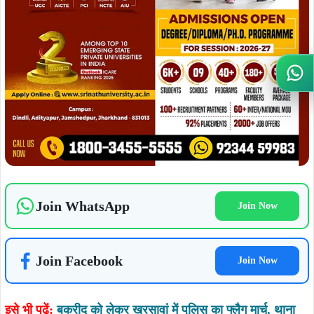
Join Facebook
Join Now
Wh
इसे भी पढ़ें:
बकरीद को लेकर खरसावां में पुलिस का फ्लैग मार्च, थाना
प्रभारी गौरव कुमार ने किया शांतिपूर्ण और सौहार्दपूर्ण तरीके से मनाने की
अपील
ADVERTISEMENT