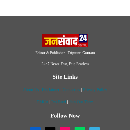
About Us
|
Disclaimer
|
Contact us
|
Privacy Policy
DMCA
|
Rss Feed
|
Join Our Team
Follow Now
© 2026 Jansamvad24.com All rights reserved