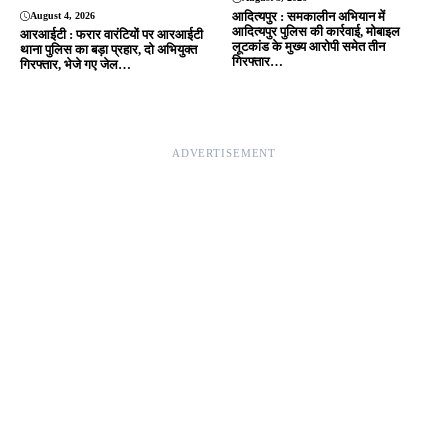
Editor & Publisher - Tripurari Goutam
24×7 News. Fast, Fair, Fearless
Site Links