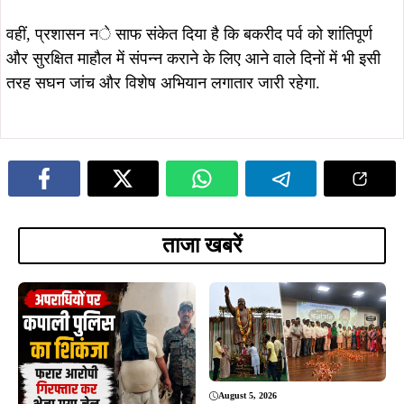
August 5, 2026
सरायकेला में दिशोम गुरु शिबू सोरेन की
प्रतिमा स्थापना का भूमि पूजन, प्रथम
पुण्यतिथि पर नेताओं ने दी श्रद्धांजलि
August 5, 2026
कपाली पुलिस का बड़ा प्रहार, फरार आरोपी
गिरफ्तार, अपराधियों में मचा हड़कंप…
August 5, 2026
कुचाई में GPDP पर दो दिवसीय प्रशिक्षण
August 4, 2026
संपन्न, पंचायत प्रतिनिधियों को विकास
सरायकेला : तिरुलडीह पुलिस की बड़ी
योजना बनाने की दी गई जानकारी
सफलता, गैस गोदाम से चोरी हुए 56 सिलेंडर